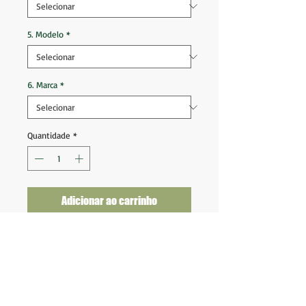
5. Modelo
*
6. Marca
*
Quantidade
*
Adicionar ao carrinho
Sport 2019 Home
Modelo Jogador
Tam 2GG (79x63)
Ótimo estado de conservação
Nota 10