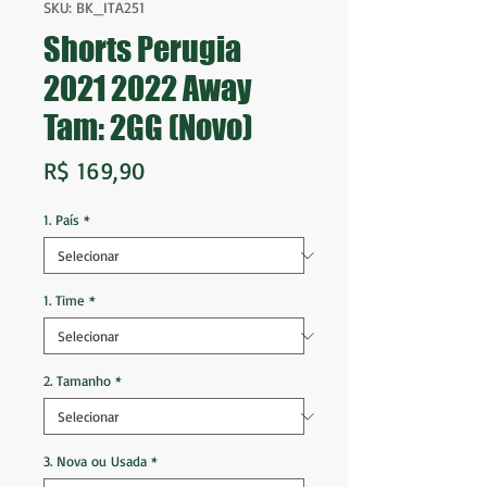
SKU: BK_ITA251
Shorts Perugia
2021 2022 Away
Tam: 2GG (Novo)
Preço
R$ 169,90
1. País
*
1. Time
*
2. Tamanho
*
3. Nova ou Usada
*