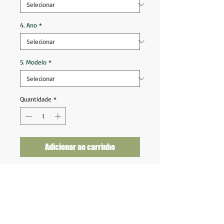
4. Ano
*
5. Modelo
*
Quantidade
*
Adicionar ao carrinho
Shorts Perugia 2021 2022 Away
Tam 2GG (39x54) Veste G/GG
Novo na etiqueta
Fornecedor: Frankie Garage
Tecnologia: Activewear