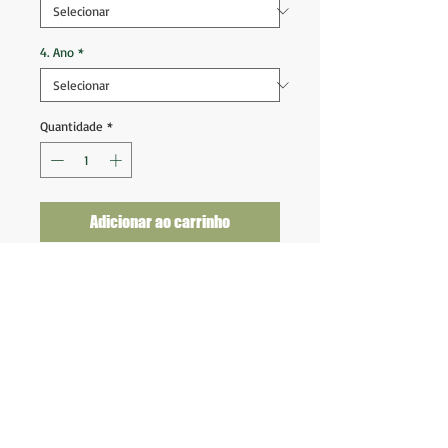
4. Ano
*
Quantidade
*
Adicionar ao carrinho
Shorts Millwall 2018 2019 Third
Tam 3GG (44x53) Veste 2GG
Tam 2GG (40x51) Veste GG
Novo na etiqueta
Fornecedor: Macron