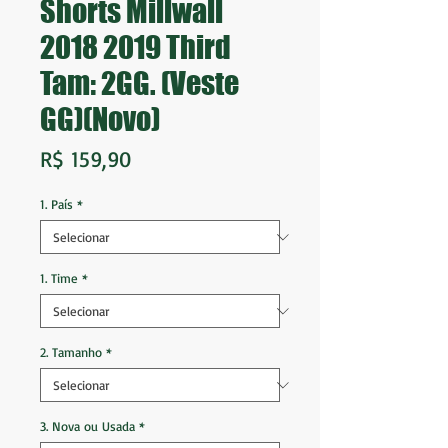
Shorts Millwall
2018 2019 Third
Tam: 2GG. (Veste
GG)(Novo)
Preço
R$ 159,90
1. País
*
1. Time
*
2. Tamanho
*
3. Nova ou Usada
*