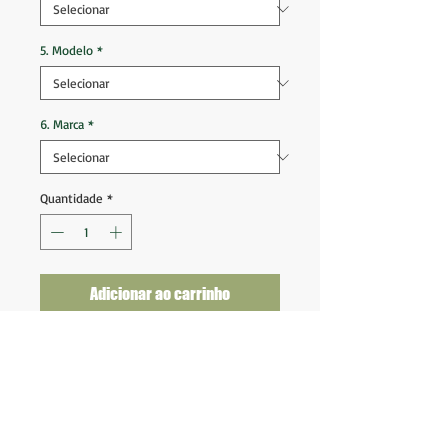
5. Modelo
*
6. Marca
*
Quantidade
*
Adicionar ao carrinho
Shorts Fluminense 2008 2009 Home
Tam 10 anos (26x38)
Novo na etiqueta
Fornecedor: adidas
Código de autenticidade: 481172