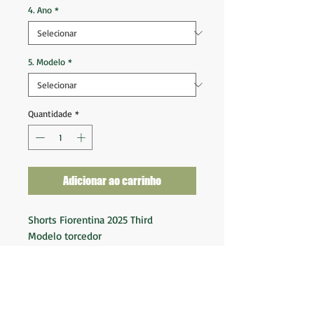
4. Ano
*
5. Modelo
*
Quantidade
*
Adicionar ao carrinho
Shorts Fiorentina 2025 Third
Modelo torcedor
Tam GG (40x48) Veste G
Tam 2GG (41x48) Veste GG
Novo sem uso
Fornecedor: Kappa