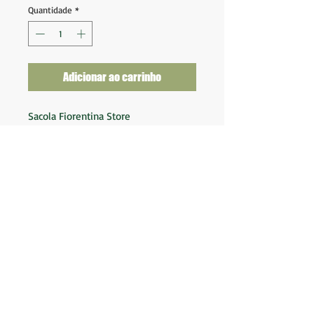
Quantidade
*
Adicionar ao carrinho
Sacola Fiorentina Store
Tam (26x36)
Ótimo estado de conservação
Nota 9,5
Material: Papel PAP 22
Made in Italy
BK Camisas LTDA.
Av. Marques de São Vicente 2219
(Não somos loja
física)
CNPJ:
19.553.576
/0001-04
Envio em até 2 dias úteis.