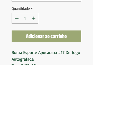
Quantidade
*
Adicionar ao carrinho
Roma Esporte Apucarana #17 De Jogo
Autografada
Tam G (77x55)
Ótimo estado de conservação
Nota 9,5
Fornecedor: Nakal
Patrocinador: Canitos / Clipping
Service
BK Camisas LTDA.