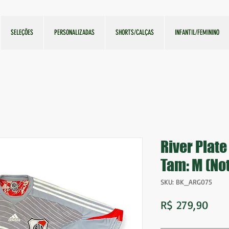
SELEÇÕES
PERSONALIZADAS
SHORTS/CALÇAS
INFANTIL/FEMININO
River Plat
Tam: M (Not
SKU: BK_ARG075
Preç
R$ 279,90