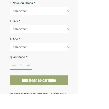
3. Nova ou Usada
*
1. País
*
4. Ano
*
Quantidade
*
Adicionar ao carrinho
Regata Basquete Boston Celtics NBA
2011 2013 #5 Garnett
Tam M (83/89x57) Lenght +2