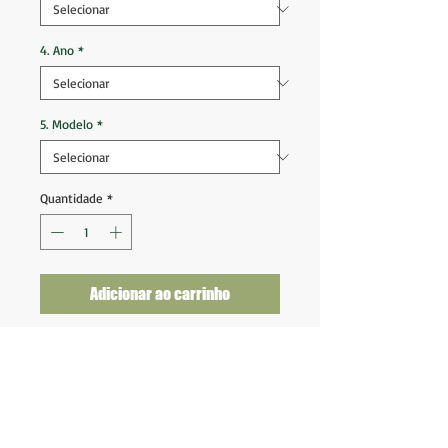
4. Ano
*
5. Modelo
*
Quantidade
*
Adicionar ao carrinho
Real Madrid 1998 2000 Home
Tam G (75x59)
Ótimo estado de conservação
Nota 9 (Etiqueta cortada)
Fornecedor: Adidas