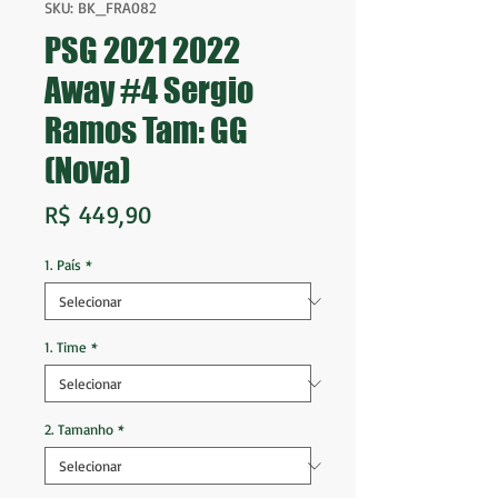
SKU: BK_FRA082
PSG 2021 2022
Away #4 Sergio
Ramos Tam: GG
(Nova)
Preço
R$ 449,90
1. País
*
1. Time
*
2. Tamanho
*