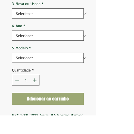
3. Nova ou Usada
*
4. Ano
*
5. Modelo
*
Quantidade
*
Adicionar ao carrinho
PSG 2021 2022 Away #4 Sergio Ramos
Tam GG (79x63)
Nova na etiqueta