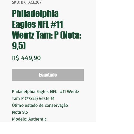
SKU: BK_ACE207
Philadelphia
Eagles NFL #11
Wentz Tam: P (Nota:
9,5)
Preço
R$ 449,90
Esgotado
Philadelphia Eagles NFL #11 Wentz
Tam P (77x55) Veste M
Ótimo estado de conservação
Nota 9,5
Modelo: Authentic
Fornecedor: Nike