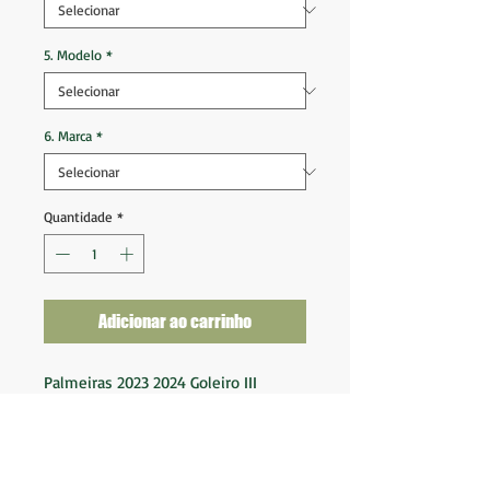
5. Modelo
*
6. Marca
*
Quantidade
*
Adicionar ao carrinho
Palmeiras 2023 2024 Goleiro III
Tam M (73x51)
Ótimo estado de conservação
Nota 10
Fornecedor: Puma