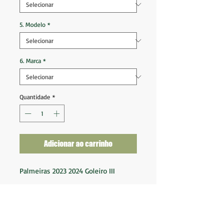
5. Modelo
*
6. Marca
*
Quantidade
*
Adicionar ao carrinho
Palmeiras 2023 2024 Goleiro III
Tam M (74x50)
Tam G (75x55)
Tam GG (77x60)