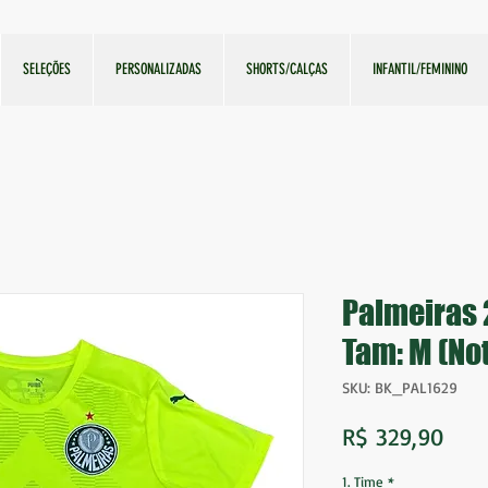
SELEÇÕES
PERSONALIZADAS
SHORTS/CALÇAS
INFANTIL/FEMININO
Palmeiras 
Tam: M (Not
SKU: BK_PAL1629
Preç
R$ 329,90
1. Time
*