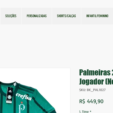
SELEÇÕES
PERSONALIZADAS
SHORTS/CALÇAS
INFANTIL/FEMININO
Palmeiras
Jogador (N
SKU: BK_PAL1027
Pre
R$ 449,90
1. Time
*