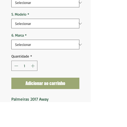
5. Modelo
*
6. Marca
*
Quantidade
*
Adicionar ao carrinho
Palmeiras 2017 Away
Tam 14 Anos Infantil (64x45)
Ótimo estado de conservação
Nota 9,5
Forncedor: Adidas