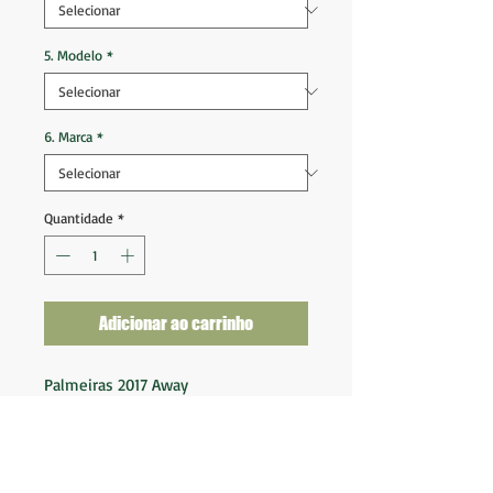
5. Modelo
*
6. Marca
*
Quantidade
*
Adicionar ao carrinho
Palmeiras 2017 Away
Tam 12 Anos Infantil (57x41)
Ótimo estado de conservação
Nota 9,5
Forncedor: Adidas