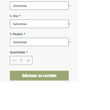
4. Ano
*
5. Modelo
*
Quantidade
*
Adicionar ao carrinho
Morecambe 1999 2000 Away #34
Edwards
Tam GG (82x61)
Ótimo estado de conservação