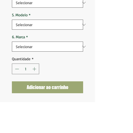
5. Modelo
*
6. Marca
*
Quantidade
*
Adicionar ao carrinho
Moletom Palmeiras com Capuz 2019
2020 Puma Graphic
Tam M (69x55)
Ótimo estado de conservação
Nota 9,5