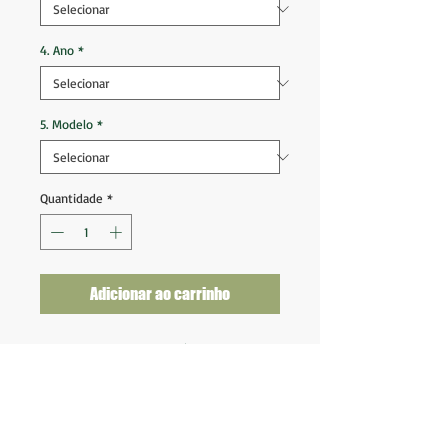
4. Ano
*
5. Modelo
*
Quantidade
*
Adicionar ao carrinho
Milan 2024 2025 Third (125 Anos)
Tam P (70x48)
Nova na etiqueta
Fornecedor: Puma
Tecnologia: DryCell