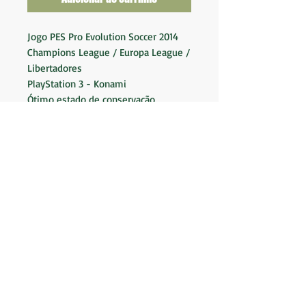
Jogo PES Pro Evolution Soccer 2014
Champions League / Europa League /
Libertadores
PlayStation 3 - Konami
Ótimo estado de conservação
Nota 9 (Caixa quebrada)
Formato: Físico
Classificação: Livre
Blu-Ray Disc
BK Camisas LTDA.
Av. Marques de São Vicente 2219
(Não somos loja
física)
CNPJ:
19.553.576
/0001-04
Envio em até 2 dias úteis.
Perguntas Frequentes
Políticas da Loja
(Entregas, trocas, devoluções ou reembolsos. )