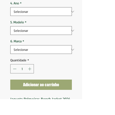
4. Ano
*
5. Modelo
*
6. Marca
*
Quantidade
*
Adicionar ao carrinho
Jaqueta Palmeiras Bench Jacket 2024
2025
Tam GG (87/94x70)