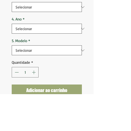
4. Ano
*
5. Modelo
*
Quantidade
*
Adicionar ao carrinho
Jaqueta Acolchoada Juventus 2016
2017
Com capuz removível
Tam M (74x60) Veste G