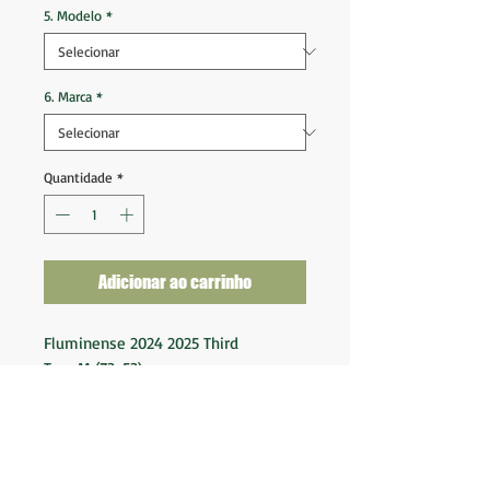
5. Modelo
*
6. Marca
*
Quantidade
*
Adicionar ao carrinho
Fluminense 2024 2025 Third
Tam M (73x53)
Tam G (74x56)
Nova na etiqueta
Fornecedor: Umbro
Patrocinador: Superbet