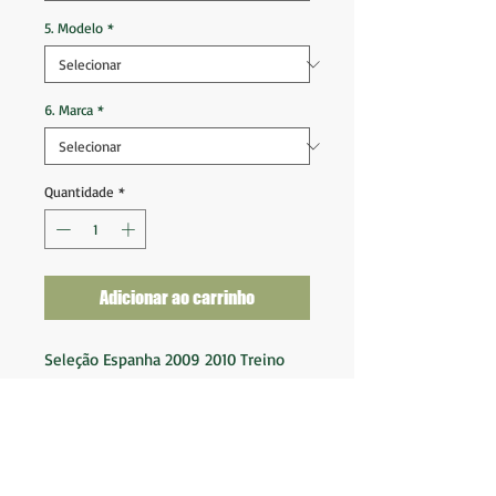
5. Modelo
*
6. Marca
*
Quantidade
*
Adicionar ao carrinho
Seleção Espanha 2009 2010 Treino
RFEF
Tam G (74x55)
Ótimo estado de conservação
Nota 9
Fornecedor: Adidas