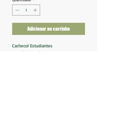
Adicionar ao carrinho
Cachecol Estudiantes
Tam (1,52x0,22)
Novo na etiqueta
Made in Argentina
100% Poliéster
Produto Oficial Licenciado
BK Camisas LTDA.
Av. Marques de São Vicente 2219
(Não somos loja
física)
CNPJ:
19.553.576
/0001-04
Envio em até 2 dias úteis.
Perguntas Frequentes