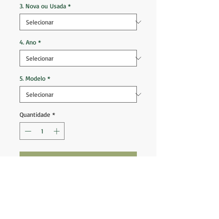
3. Nova ou Usada
*
4. Ano
*
5. Modelo
*
Quantidade
*
Adicionar ao carrinho
Brescia 2011 2012 Third #9 Caracciolo
Tam G (74x49) veste M
Ótimo estado de conservação