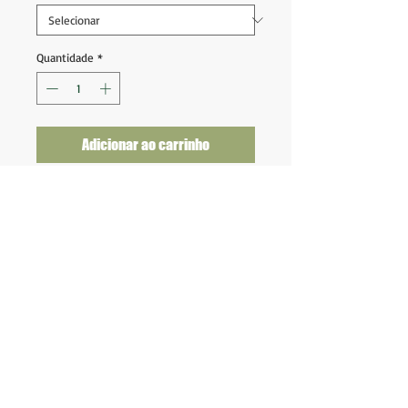
Quantidade
*
Adicionar ao carrinho
Botafogo Polo 1995
Tam G (73x54)
Nota 7 ( possui manchas)
Produto Licenciado
BK Camisas LTDA.
Av. Marques de São Vicente 2219
(Não somos loja
física)
CNPJ:
19.553.576
/0001-04
Envio em até 2 dias úteis.