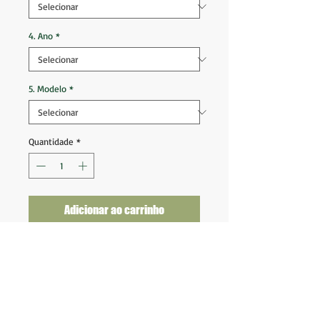
4. Ano
*
5. Modelo
*
Quantidade
*
Adicionar ao carrinho
Argentinos Juniors 2022 2023 Goleiro
Tam G (75x54)
Tam GG (78x58)
Nova na etiqueta
Fornecedor: Umbro