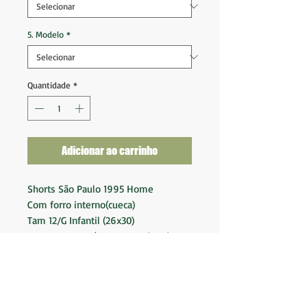
5. Modelo
*
Quantidade
*
Adicionar ao carrinho
Shorts São Paulo 1995 Home
Com forro interno(cueca)
Tam 12/G Infantil (26x30)
Novo sem uso (Estoque antigo de
loja)
Nota 9
Fornecedor: Penalty
Patrocinador: Tam