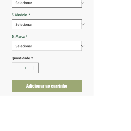
5. Modelo
*
6. Marca
*
Quantidade
*
Adicionar ao carrinho
Seleção França 2024 2025 Away
Tam P (72x49)
Nova na etiqueta
Fornecedor: Nike
Tecnologia: Dri-Fit