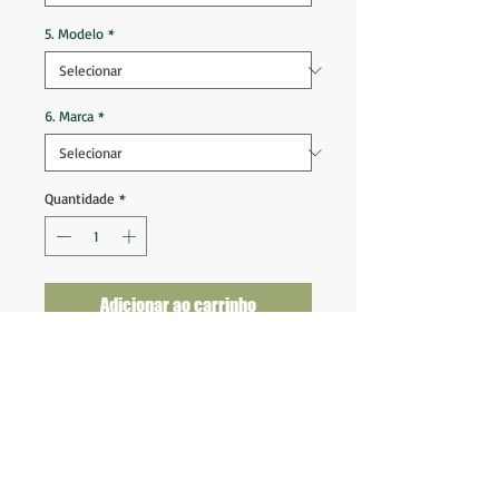
5. Modelo
*
6. Marca
*
Quantidade
*
Adicionar ao carrinho
Seleção Colômbia 2011 2013 Away
Tam GG (78x59)
Ótimo estado de conservação
Nota 9,5
Fornecedor: Adidas