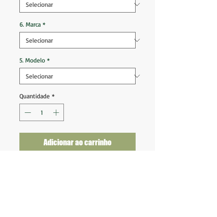
6. Marca
*
5. Modelo
*
Quantidade
*
Adicionar ao carrinho
Seleção Brasil 2020 2021 Goleiro
Modelo Jogador
Tam G (77x53) cintura 47 Veste M
Tam GG (78x57) cintura 52 Veste G
Nova na etiqueta