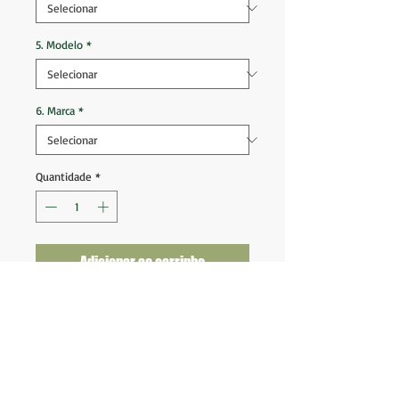
5. Modelo
*
6. Marca
*
Quantidade
*
Adicionar ao carrinho
Seleção Bélgica 2016 2017 Home
Tam P (73x47)
Ótimo estado de conservação
Nota 9,5
Fornecedor: Adidas