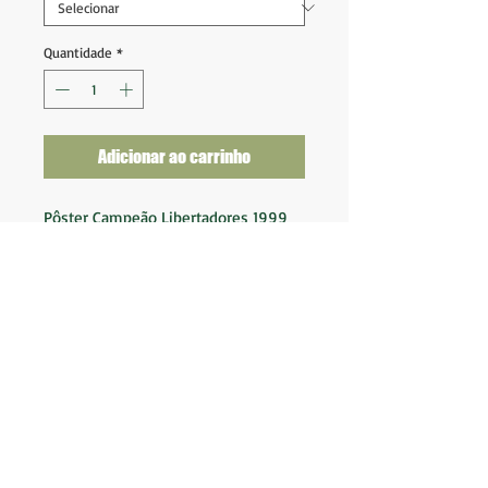
Quantidade
*
Adicionar ao carrinho
Pôster Campeão Libertadores 1999
Revista Placar Junho 1999
Ótimo estado de conservação
Nota 9,5
Tam (84x57)
Editora: Abril
BK Camisas LTDA.
Av. Marques de São Vicente 2219
(Não somos loja
física)