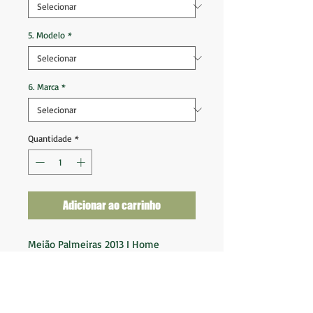
5. Modelo
*
6. Marca
*
Quantidade
*
Adicionar ao carrinho
Meião Palmeiras 2013 I Home
Tam 3 (40-42)
Novo na embalagem
Composição:
98% Poliamida