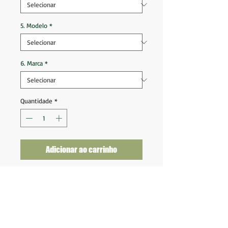
5. Modelo
*
6. Marca
*
Quantidade
*
Adicionar ao carrinho
Grêmio 2023 Home (120 Anos)
Tam 4GG (86/88x73)
Ótimo estado de conservação
Nota 9,5
Fornecedor: Umbro