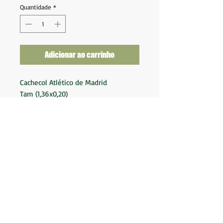
Quantidade
*
Adicionar ao carrinho
Cachecol Atlético de Madrid
Tam (1,36x0,20)
Ótimo estado de conservação
Nota 10
Made in UE
Material: 100% Acrílico
Produto Oficial Licenciado
BK Camisas LTDA.
Av. Marques de São Vicente 2219
(Não somos loja
física)
CNPJ:
19.553.576
/0001-04