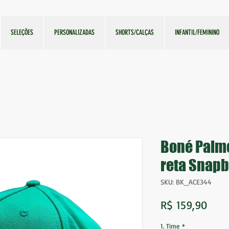
SELEÇÕES
PERSONALIZADAS
SHORTS/CALÇAS
INFANTIL/FEMININO
Boné Palme
reta Snapb
SKU: BK_ACE344
Preç
R$ 159,90
1. Time
*