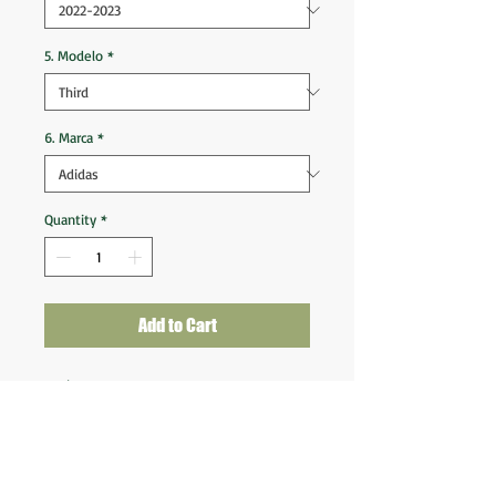
5. Modelo
*
6. Marca
*
Quantity
*
Add to Cart
Atlético MG 2022 2023 Third
Tam 2GG (82x67)
Nova na etiqueta
Fornecedor: Adidas
Tecnologia: Aeroready