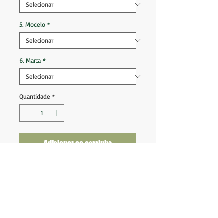
5. Modelo
*
6. Marca
*
Quantidade
*
Adicionar ao carrinho
Atlético Goianiense 2020 Home
Tam M (72x50)
Ótimo estado de conservação
Nota 10
Fornecedor: Dragão Premium