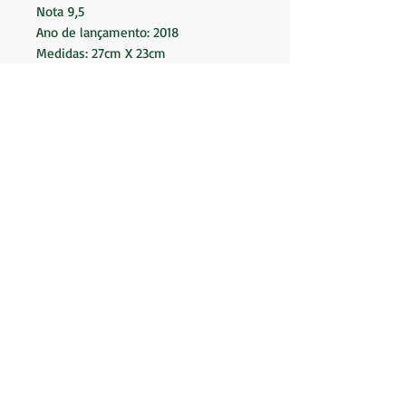
Nota 9,5
Ano de lançamento: 2018
Medidas: 27cm X 23cm
Tam: 80 Páginas / 682 Figurinhas
contando a 00
Fornecedor: Panini
BK Camisas LTDA.
Av. Marques de São Vicente 2219
(Não somos loja
física)
CNPJ:
19.553.576
/0001-04
Envio em até 2 dias úteis.
Perguntas Frequentes
Políticas da Loja
(Entregas, trocas, devoluções ou reembolsos. )
Dicas de Lavagem
Autenticidade e Procedência
Loja independente, não afiliada a clubes ou
marcas. [Saiba mais →]